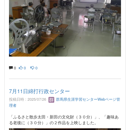
0
0
0
7月11日綿打行政センター
投稿日時 : 2025/07/26
群馬県生涯学習センターWebページ管
理者
「ふるさと散歩太田・新田の文化財（３０分）」、「趣味あ
る老後に（３０分）」の２作品を上映しました。