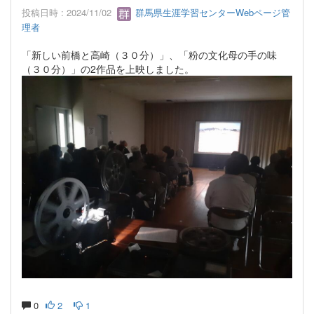
投稿日時 : 2024/11/02
群馬県生涯学習センターWebページ管
理者
「新しい前橋と高崎（３０分）」、「粉の文化母の手の味
（３０分）」の2作品を上映しました。
0
2
1