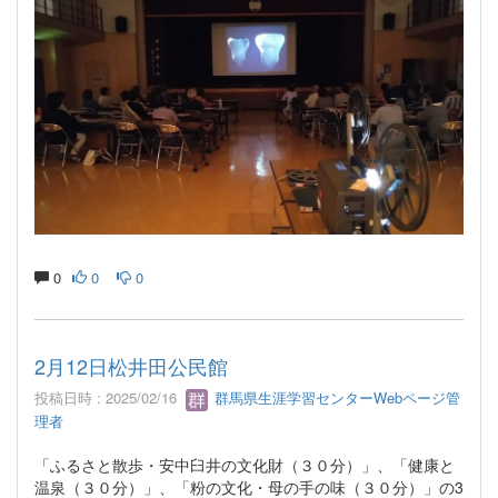
0
0
0
2月12日松井田公民館
投稿日時 : 2025/02/16
群馬県生涯学習センターWebページ管
理者
「ふるさと散歩・安中臼井の文化財（３０分）」、「健康と
温泉（３０分）」、「粉の文化・母の手の味（３０分）」の3