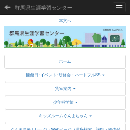
群馬県生涯学習センター
Toggl
本文へ
ホーム
開館日･イベント･研修会・ハートフルSS
貸室案内
少年科学館
キッズルームぐんまちゃん
ぐんま県民カレッジ・Webページ（講座検索、講師・団体登