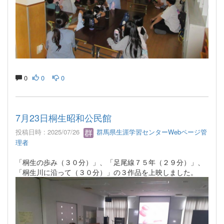
0
0
0
7月23日桐生昭和公民館
投稿日時 : 2025/07/26
群馬県生涯学習センターWebページ管
理者
「桐生の歩み（３０分）」、「足尾線７５年（２９分）」、
「桐生川に沿って（３０分）」の３作品を上映しました。