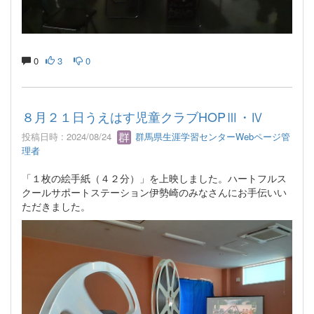
0
3
0
８月２１日うえはす児童クラブHOPⅢ・Ⅳ
投稿日時 : 2024/08/24
群馬県生涯学習センターWebページ管
理者
「１枚の絵手紙（４２分）」を上映しました。ハートフルス
クールサポートステーション伊勢崎のみなさんにお手伝いい
ただきました。