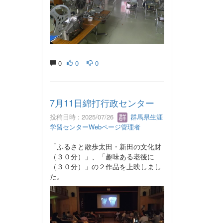
0
0
0
7月11日綿打行政センター
投稿日時 : 2025/07/26
群馬県生涯
学習センターWebページ管理者
「ふるさと散歩太田・新田の文化財
（３０分）」、「趣味ある老後に
（３０分）」の２作品を上映しまし
た。