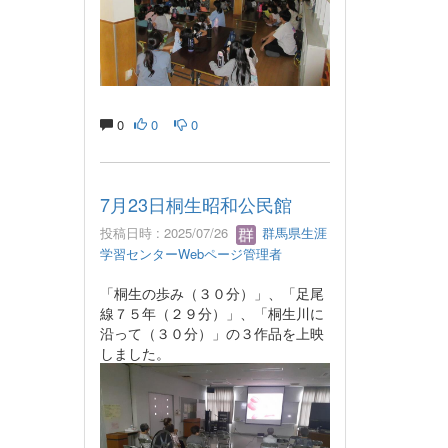
0
0
0
7月23日桐生昭和公民館
投稿日時 : 2025/07/26
群馬県生涯
学習センターWebページ管理者
「桐生の歩み（３０分）」、「足尾
線７５年（２９分）」、「桐生川に
沿って（３０分）」の３作品を上映
しました。