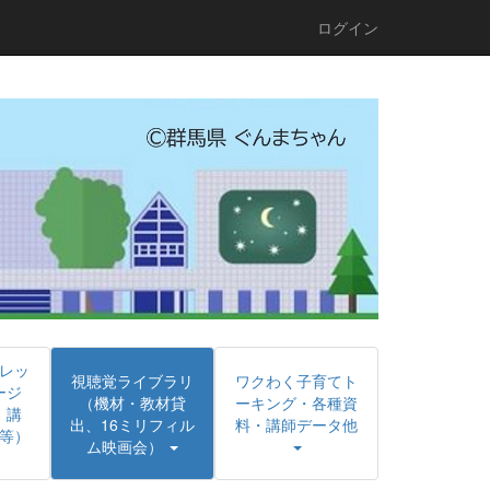
ログイン
レッ
視聴覚ライブラリ
ワクわく子育てト
ージ
（機材・教材貸
ーキング・各種資
、講
出、16ミリフィル
料・講師データ他
等）
ム映画会）