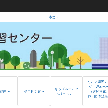
本文へ
ぐんま県民カ
ジ・Webペ
キッズルームぐ
案内
少年科学館
（講座検索
んまちゃん
師・団体登録