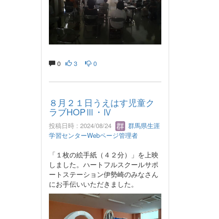
0
3
0
８月２１日うえはす児童ク
ラブHOPⅢ・Ⅳ
投稿日時 : 2024/08/24
群馬県生涯
学習センターWebページ管理者
「１枚の絵手紙（４２分）」を上映
しました。ハートフルスクールサポ
ートステーション伊勢崎のみなさん
にお手伝いいただきました。