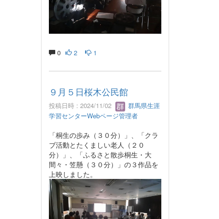
0
2
1
９月５日桜木公民館
投稿日時 : 2024/11/02
群馬県生涯
学習センターWebページ管理者
「桐生の歩み（３０分）」、「クラ
ブ活動とたくましい老人（２０
分）」、「ふるさと散歩桐生・大
間々・笠懸（３０分）」の３作品を
上映しました。