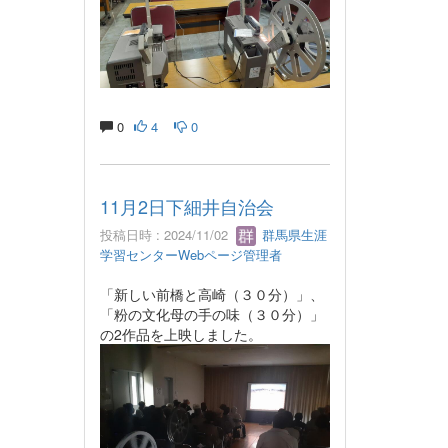
0
4
0
11月2日下細井自治会
投稿日時 : 2024/11/02
群馬県生涯
学習センターWebページ管理者
「新しい前橋と高崎（３０分）」、
「粉の文化母の手の味（３０分）」
の2作品を上映しました。