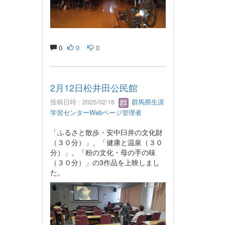
0
0
0
2月12日松井田公民館
投稿日時 : 2025/02/16
群馬県生涯
学習センターWebページ管理者
「ふるさと散歩・安中臼井の文化財
（３０分）」、「健康と温泉（３０
分）」、「粉の文化・母の手の味
（３０分）」の3作品を上映しまし
た。